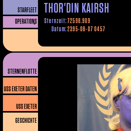
THOR'DIN KAIRSH
STARFLEET
Sternzeit:
72598.909
OPERATIONS
^
Datum:
2395-08-07 0457
STERNENFLOTTE
USS EXETER DATEN
USS EXETER
GESCHICHTE