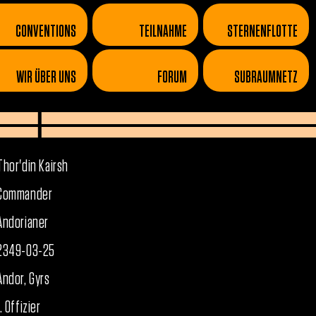
CONVENTIONS
TEILNAHME
STERNENFLOTTE
WIR ÜBER UNS
FORUM
SUBRAUMNETZ
Thor'din Kairsh
Commander
Andorianer
2349-03-25
Andor, Gyrs
1. Offizier