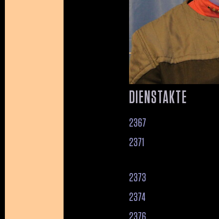
DIENSTAKTE
2367
2371
2373
2374
2376