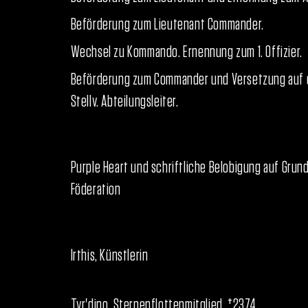
Beförderung zum Lieutenant Commander.
Wechsel zu Kommando. Ernennung zum 1. Offizier.
Beförderung zum Commander und Versetzung auf di
Stellv. Abteilungsleiter.
Purple Heart und schriftliche Belobigung auf Grund herausragender Tapferkeit im Dienst d
Föderation
Irthis, Künstlerin
Tyr'dino, Sternenflottenmitglied, †2374