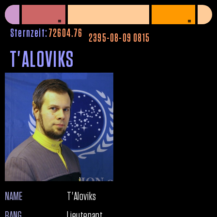
=
=
^
Sternzeit:
72604.76
2395-08-09 0815
T'ALOVIKS
NAME
T'Aloviks
RANG
Lieutenant