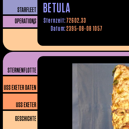
BETULA
STARFLEET
Sternzeit:
72602.33
OPERATIONS
^
Datum:
2395-08-08 1057
STERNENFLOTTE
USS EXETER DATEN
USS EXETER
GESCHICHTE