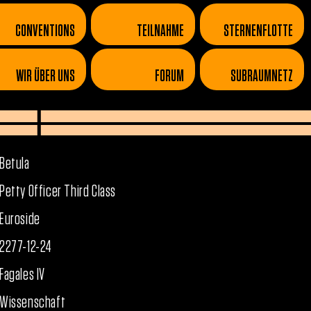
CONVENTIONS
TEILNAHME
STERNENFLOTTE
WIR ÜBER UNS
FORUM
SUBRAUMNETZ
Betula
Petty Officer Third Class
Euroside
2277-12-24
Fagales IV
Wissenschaft