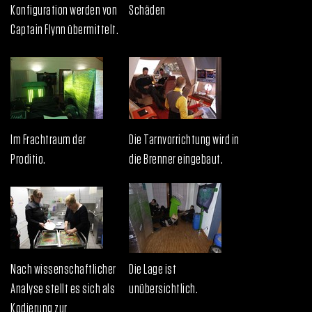
Konfiguration werden von
Schäden
Captain Flynn übermittelt.
Im Frachtraum der
Die Tarnvorrichtung wird in
Proditio.
die Brenner eingebaut.
Nach wissenschaftlicher
Die Lage ist
Analyse stellt es sich als
unübersichtlich.
Kodierung zur