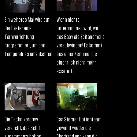
Ein weiteres Mal wird auf
Wenn nichts
der Exeter eine
unternommen wird, wird
Tarnvorrichtung
das Baby als Zeitanomalie
programmiert, um den
verschwinden! Es kommt
Temporalriss umzukehren.
aus einer Zeitlinie, die
eigentlich nicht mehr
exisitert...
Die Technikercrew
Das Sternenflottenteam
versucht, das Schiff
gewinnt wieder die
zusammenzuhalten.
Oberhand und kann die