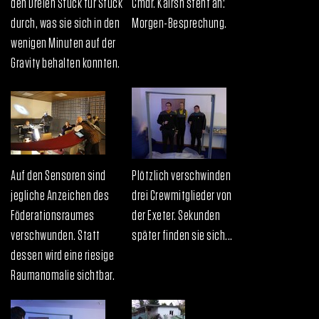
den Dreien Stück für Stück
Cmdr. Kairsh steht an:
durch, was sie sich in den
Morgen-Besprechung.
wenigen Minuten auf der
Gravity behalten konnten.
Auf den Sensoren sind
Plötzlich verschwinden
jegliche Anzeichen des
drei Crewmitglieder von
Föderationsraumes
der Exeter. Sekunden
verschwunden. Statt
später finden sie sich...
dessen wird eine riesige
Raumanomalie sichtbar.