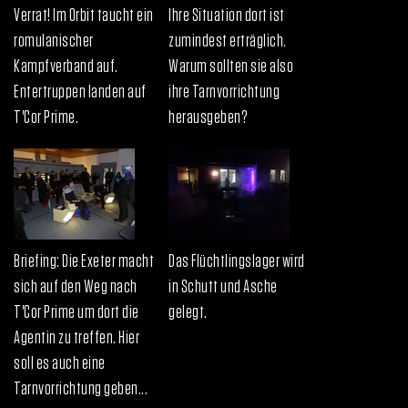
Verrat! Im Orbit taucht ein
Ihre Situation dort ist
romulanischer
zumindest erträglich.
Kampfverband auf.
Warum sollten sie also
Entertruppen landen auf
ihre Tarnvorrichtung
T'Cor Prime.
herausgeben?
Briefing: Die Exeter macht
Das Flüchtlingslager wird
sich auf den Weg nach
in Schutt und Asche
T'Cor Prime um dort die
gelegt.
Agentin zu treffen. Hier
soll es auch eine
Tarnvorrichtung geben...