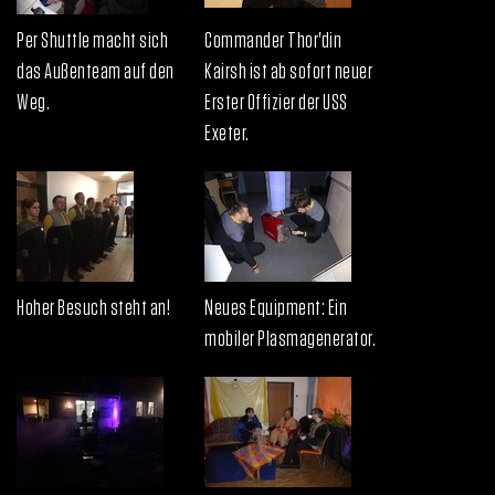
Per Shuttle macht sich
Commander Thor'din
das Außenteam auf den
Kairsh ist ab sofort neuer
Weg.
Erster Offizier der USS
Exeter.
Hoher Besuch steht an!
Neues Equipment: Ein
mobiler Plasmagenerator.