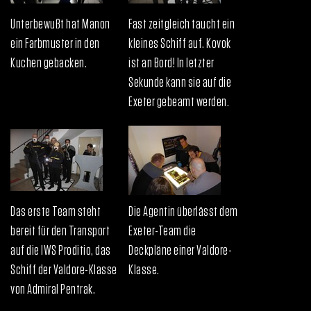
Unterbewußt hat Manon
Fast zeitgleich taucht ein
ein Farbmuster in den
kleines Schiff auf. Kovok
Kuchen gebacken.
ist an Bord! In letzter
Sekunde kann sie auf die
Exeter gebeamt werden.
Das erste Team steht
Die Agentin überlässt dem
bereit für den Transport
Exeter-Team die
auf die IWS Proditio, das
Deckpläne einer Valdore-
Schiff der Valdore-Klasse
Klasse.
von Admiral Pentrak.