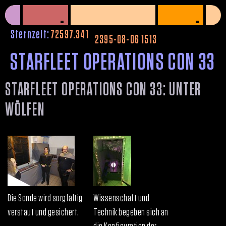
=
=
^
Sternzeit:
72597.341
2395-08-06 1513
STARFLEET OPERATIONS CON 33
STARFLEET OPERATIONS CON 33: UNTER
WÖLFEN
Die Sonde wird sorgfältig
Wissenschaft und
verstaut und gesichert.
Technik begeben sich an