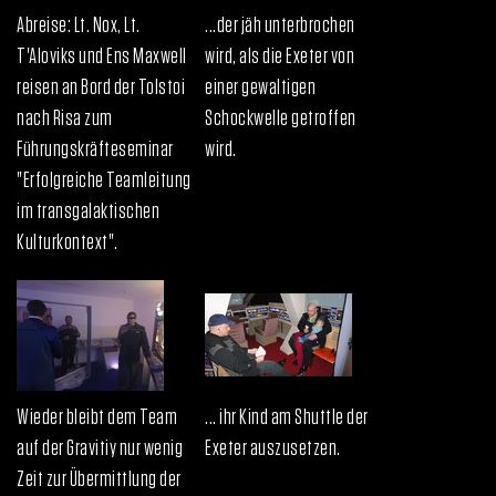
Abreise: Lt. Nox, Lt.
...der jäh unterbrochen
T'Aloviks und Ens Maxwell
wird, als die Exeter von
reisen an Bord der Tolstoi
einer gewaltigen
nach Risa zum
Schockwelle getroffen
Führungskräfteseminar
wird.
"Erfolgreiche Teamleitung
im transgalaktischen
Kulturkontext".
Wieder bleibt dem Team
... ihr Kind am Shuttle der
auf der Gravitiy nur wenig
Exeter auszusetzen.
Zeit zur Übermittlung der